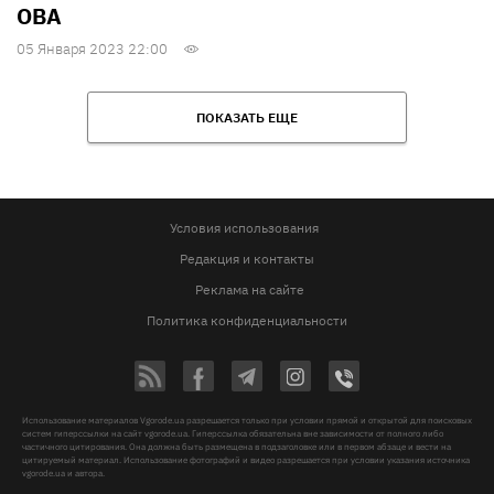
ОВА
05 Января 2023 22:00
ПОКАЗАТЬ ЕЩЕ
Условия использования
Редакция и контакты
Реклама на сайте
Политика конфиденциальности
Использование материалов Vgorode.ua разрешается только при условии прямой и открытой для поисковых
систем гиперссылки на сайт vgorode.ua. Гиперссылка обязательна вне зависимости от полного либо
частичного цитирования. Она должна быть размещена в подзаголовке или в первом абзаце и вести на
цитируемый материал. Использование фотографий и видео разрешается при условии указания источника
vgorode.ua и автора.