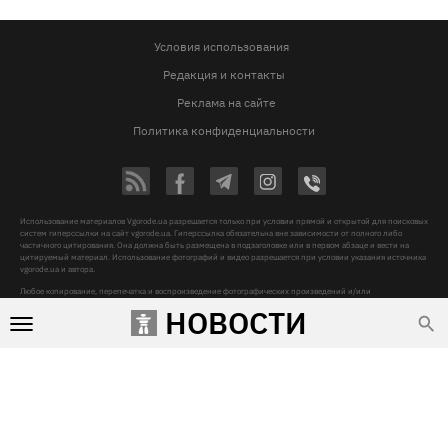
Условия использования
Редакция и контакты
Реклама на сайте
Политика конфиденциальности
Использование материалов Vgorode.ua разрешается только при условии прямой и открытой для поисковых
систем гиперссылки на сайт vgorode.ua. Гиперссылка обязательна вне зависимости от полного либо
частичного цитирования. Она должна быть размещена в подзаголовке или в первом абзаце и вести на
цитируемый материал. Использование фотографий и видео разрешается при условии указания источника
vgorode.ua и автора.
Любое копирование, перепечатка и воспроизведение фотографических произведений и/или
аудиовизуальных произведений правообладателя Getty Images – строго запрещается.
НОВОСТИ
Субъект в сфере онлайн-медиа, Название онлайн-медиа - «VGORODE», Адрес: 02091, місто Київ,
ХАРКІВСЬКЕ ШОСЕ, будинок 172-Б, офіс 208/1, E-mail:
sunlight@mediadim.com.ua
, Телефон: 044-205-43-
00, Идентификатор медиа - R40-06066
Дизайн —
© 2009-2026 vgorode.ua